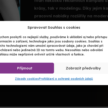
tváří několika reklamních kampaní a
krásy, tak v modelingu. Díky jejim 
pracovní nabídky rozšířily na modero
či před kamerou. V roce 2022 získala 
Spravovat Souhlas s cookies
show Praha Den&Noc ve spolupráci s
chom poskytli co nejlepší služby, používáme k ukládání a/nebo přístupu
ormacím o zařízení, technologie jako jsou soubory cookies. Souhlas s
mito technologiemi nám umožní zpracovávat údaje, jako je chování při
ocházení nebo jedinečná ID na tomto webu. Nesouhlas nebo odvolání
hlasu může nepříznivě ovlivnit určité vlastnosti a funkce.
Příjmout
Zobrazit předvolby
Zásady cookies
Prohlášení o ochraně osobních údajů