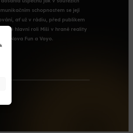
 dosáhla úspěchů jak v soutěžích
komunikačním schopnostem se její
vání, ať už v rádiu, před publikem
také hlavní roli Míši v hrané reality
 TV Nova Fun a Voyo.
 k