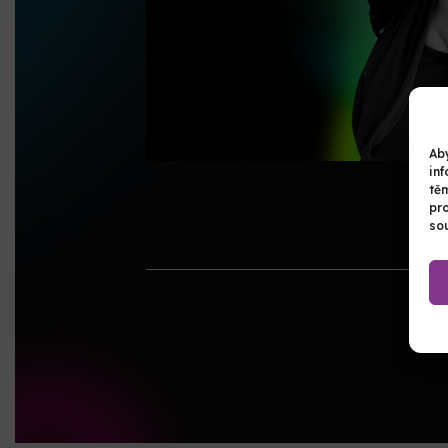
Aby
inf
tě
pr
sou