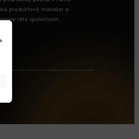
 jako produktový manažer a
natele této společnosti.
 k