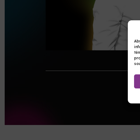
Aby
inf
tě
pr
sou