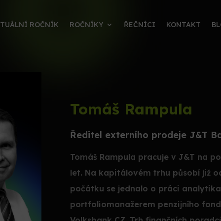
TUÁLNÍ ROČNÍK
ROČNÍKY
ŘEČNÍCI
KONTAKT
B
Tomáš Rampula
Ředitel externího prodeje J&T B
Tomáš Rampula pracuje v J&T na pozic
let. Na kapitálovém trhu působí již
počátku se jednalo o práci analytika 
portfoliomanažerem penzijního fond
Volksbank CZ. Trh finančních poradc