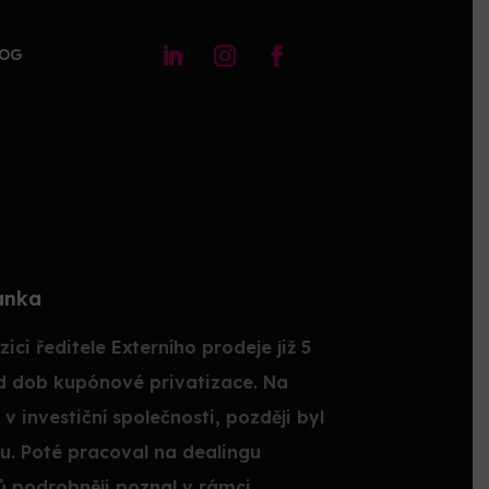
LOG
anka
i ředitele Externího prodeje již 5
 od dob kupónové privatizace. Na
v investiční společnosti, později byl
u. Poté pracoval na dealingu
ů podrobněji poznal v rámci