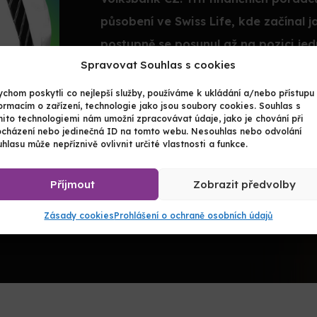
působení ve Swiss Life, kde začínal
postupně se posunul až na pozici jed
Spravovat Souhlas s cookies
chom poskytli co nejlepší služby, používáme k ukládání a/nebo přístupu
ormacím o zařízení, technologie jako jsou soubory cookies. Souhlas s
mito technologiemi nám umožní zpracovávat údaje, jako je chování při
ocházení nebo jedinečná ID na tomto webu. Nesouhlas nebo odvolání
hlasu může nepříznivě ovlivnit určité vlastnosti a funkce.
Příjmout
Zobrazit předvolby
Zásady cookies
Prohlášení o ochraně osobních údajů